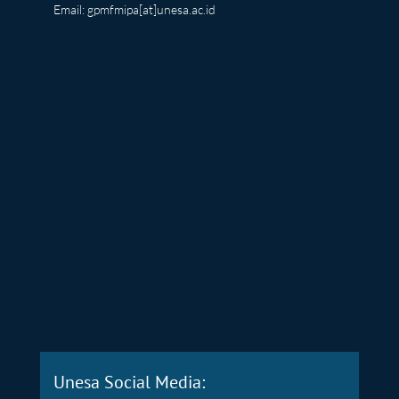
Email: gpmfmipa[at]unesa.ac.id
Unesa Social Media: